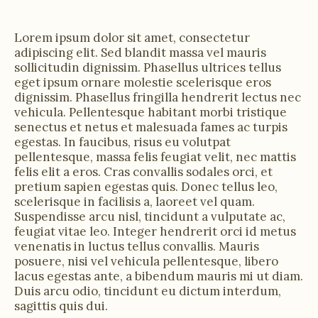
Lorem ipsum dolor sit amet, consectetur
adipiscing elit. Sed blandit massa vel mauris
sollicitudin dignissim. Phasellus ultrices tellus
eget ipsum ornare molestie scelerisque eros
dignissim. Phasellus fringilla hendrerit lectus nec
vehicula. Pellentesque habitant morbi tristique
senectus et netus et malesuada fames ac turpis
egestas. In faucibus, risus eu volutpat
pellentesque, massa felis feugiat velit, nec mattis
felis elit a eros. Cras convallis sodales orci, et
pretium sapien egestas quis. Donec tellus leo,
scelerisque in facilisis a, laoreet vel quam.
Suspendisse arcu nisl, tincidunt a vulputate ac,
feugiat vitae leo. Integer hendrerit orci id metus
venenatis in luctus tellus convallis. Mauris
posuere, nisi vel vehicula pellentesque, libero
lacus egestas ante, a bibendum mauris mi ut diam.
Duis arcu odio, tincidunt eu dictum interdum,
sagittis quis dui.